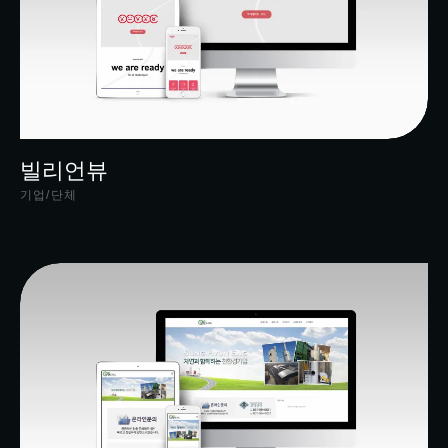
빌리언뷰
기업/단체