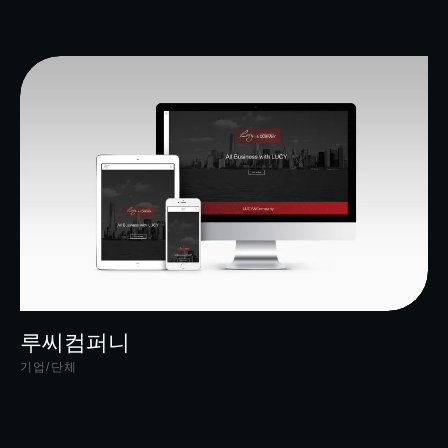
루씨컴퍼니
기업/단체