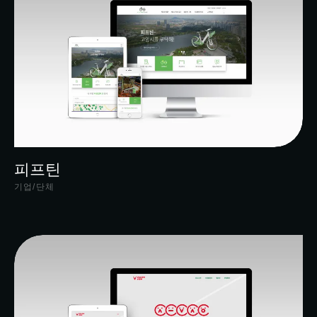
피프틴
기업/단체