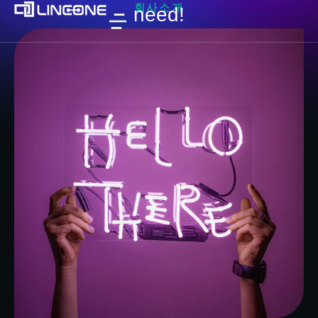
회사소개
need!