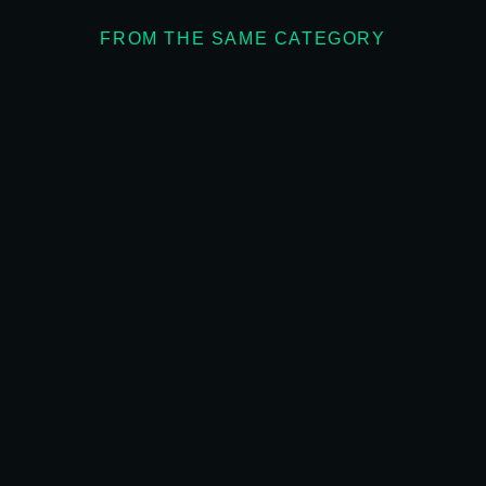
FROM THE SAME CATEGORY
루씨컴퍼니
TG
기업/단체
기업/